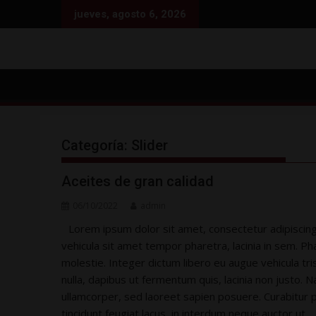
Saltar
jueves, agosto 6, 2026
al
contenido
Categoría:
Slider
Aceites de gran calidad
06/10/2022
admin
Lorem ipsum dolor sit amet, consectetur adipiscing 
vehicula sit amet tempor pharetra, lacinia in sem. Phas
molestie. Integer dictum libero eu augue vehicula tri
nulla, dapibus ut fermentum quis, lacinia non justo. N
ullamcorper, sed laoreet sapien posuere. Curabitur p
tincidunt feugiat lacus, in interdum neque auctor ut.…