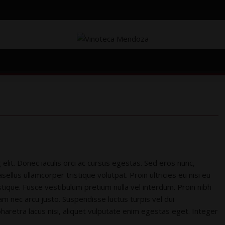
elit. Donec iaculis orci ac cursus egestas. Sed eros nunc,
ellus ullamcorper tristique volutpat. Proin ultricies eu nisi eu
stique. Fusce vestibulum pretium nulla vel interdum. Proin nibh
am nec arcu justo. Suspendisse luctus turpis vel dui
haretra lacus nisi, aliquet vulputate enim egestas eget. Integer