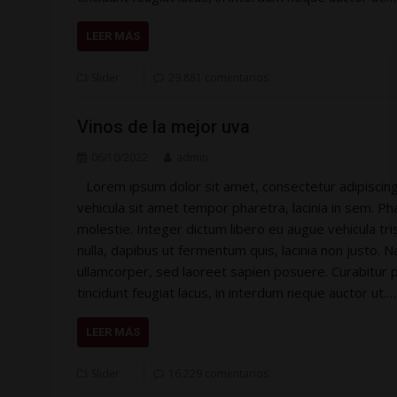
LEER MÁS
Slider
29.881 comentarios
Vinos de la mejor uva
06/10/2022
admin
Lorem ipsum dolor sit amet, consectetur adipiscing 
vehicula sit amet tempor pharetra, lacinia in sem. Phas
molestie. Integer dictum libero eu augue vehicula tri
nulla, dapibus ut fermentum quis, lacinia non justo. N
ullamcorper, sed laoreet sapien posuere. Curabitur p
tincidunt feugiat lacus, in interdum neque auctor ut.…
LEER MÁS
Slider
16.229 comentarios