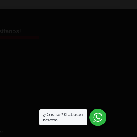
sítanos!
¿Consultas?
Chatea con
nosotros
es