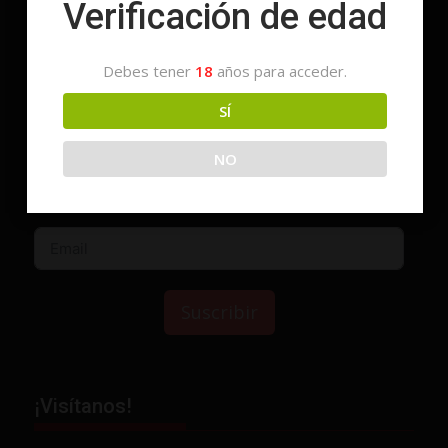
Verificación de edad
Suscríbete
Debes tener
18
años para acceder.
SÍ
NO
Suscribir
¡Visítanos!