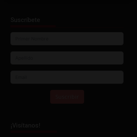
Suscríbete
Suscribir
¡Visítanos!